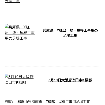
…
兵庫県 Y様邸 壁・屋根工事用の
足場工事
勝建設は、大阪府堺市に拠点を構
え、関西一円などで活動する仮設
足場工事請負業者です。 今回
は、兵庫県の …
5月19日大阪府吹田市K様邸
…
PREV
和歌山県海南市 T様邸 屋根工事用足場工事