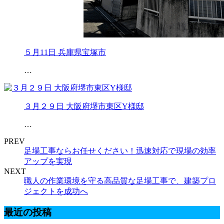
５月11日 兵庫県宝塚市
…
３月２９日 大阪府堺市東区Y様邸
…
PREV
足場工事ならお任せください！迅速対応で現場の効率
アップを実現
NEXT
職人の作業環境を守る高品質な足場工事で、建築プロ
ジェクトを成功へ
最近の投稿