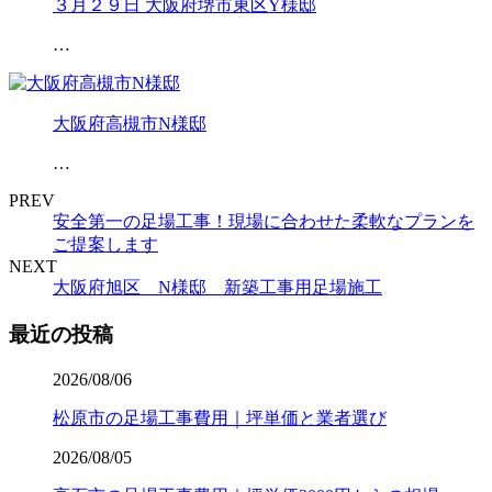
３月２９日 大阪府堺市東区Y様邸
…
大阪府高槻市N様邸
…
PREV
安全第一の足場工事！現場に合わせた柔軟なプランを
ご提案します
NEXT
大阪府旭区 N様邸 新築工事用足場施工
最近の投稿
2026/08/06
松原市の足場工事費用｜坪単価と業者選び
2026/08/05