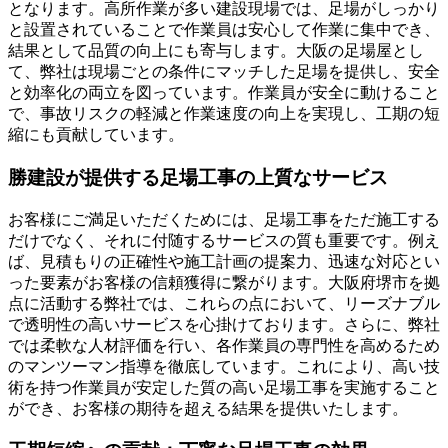
となります。高所作業が多い建設現場では、足場がしっかり
と設置されていることで作業員は安心して作業に集中でき、
結果として品質の向上にも寄与します。大阪の足場屋とし
て、弊社は現場ごとの条件にマッチした足場を提供し、安全
と効率化の両立を図っています。作業員が安全に動けること
で、事故リスクの軽減と作業速度の向上を実現し、工期の短
縮にも貢献しています。
勝建設が提供する足場工事の上質なサービス
お客様にご満足いただくためには、足場工事をただ施工する
だけでなく、それに付随するサービスの質も重要です。例え
ば、見積もりの正確性や施工計画の提案力、迅速な対応とい
った要素がお客様の信頼獲得に繋がります。大阪府堺市を拠
点に活動する弊社では、これらの点において、リーズナブル
で透明性の高いサービスを心掛けております。さらに、弊社
では柔軟な人材評価を行い、各作業員の専門性を高めるため
のマンツーマン指導を徹底しています。これにより、高い技
術を持つ作業員が安定した質の高い足場工事を実施すること
ができ、お客様の期待を超える結果を提供いたします。