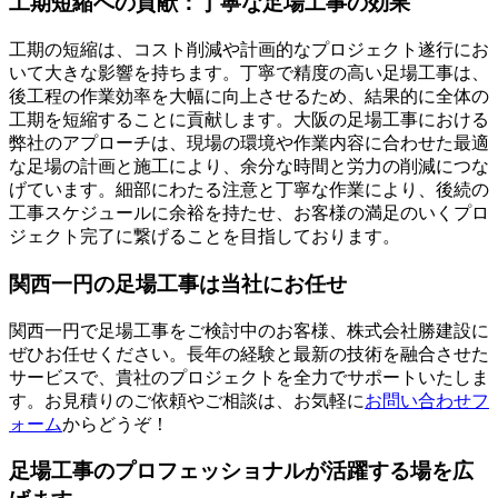
工期短縮への貢献：丁寧な足場工事の効果
工期の短縮は、コスト削減や計画的なプロジェクト遂行にお
いて大きな影響を持ちます。丁寧で精度の高い足場工事は、
後工程の作業効率を大幅に向上させるため、結果的に全体の
工期を短縮することに貢献します。大阪の足場工事における
弊社のアプローチは、現場の環境や作業内容に合わせた最適
な足場の計画と施工により、余分な時間と労力の削減につな
げています。細部にわたる注意と丁寧な作業により、後続の
工事スケジュールに余裕を持たせ、お客様の満足のいくプロ
ジェクト完了に繋げることを目指しております。
関西一円の足場工事は当社にお任せ
関西一円で足場工事をご検討中のお客様、株式会社勝建設に
ぜひお任せください。長年の経験と最新の技術を融合させた
サービスで、貴社のプロジェクトを全力でサポートいたしま
す。お見積りのご依頼やご相談は、お気軽に
お問い合わせフ
ォーム
からどうぞ！
足場工事のプロフェッショナルが活躍する場を広