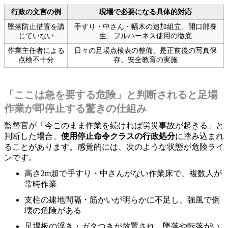
行政の文言の例
現場で必要になる具体的対応
墜落防止措置を講
手すり・中さん・幅木の追加組立、開口部養
じていない
生、フルハーネス使用の徹底
作業主任者による
日々の足場点検表の整備、是正前後の写真保
点検不十分
存、安全教育の実施
「ここは急を要する危険」と判断されると足場
作業が即停止する驚きの仕組み
監督官が「今このまま作業を続ければ労災事故が起きる」と
判断した場合、
使用停止命令クラスの行政処分
に踏み込まれ
ることがあります。感覚的には、次のような状態が危険ライ
ンです。
高さ2m超で手すり・中さんがない作業床で、複数人が
常時作業
支柱の建地間隔・筋かいが明らかに不足し、強風で倒
壊の危険がある
足場板の浮き・ガタつきが放置され、墜落や転落がい