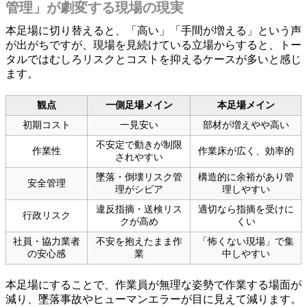
管理」が劇変する現場の現実
本足場に切り替えると、「高い」「手間が増える」という声
が出がちですが、現場を見続けている立場からすると、トー
タルではむしろリスクとコストを抑えるケースが多いと感じ
ます。
観点
一側足場メイン
本足場メイン
初期コスト
一見安い
部材が増えやや高い
不安定で動きが制限
作業性
作業床が広く、効率的
されやすい
墜落・倒壊リスク管
構造的に余裕があり管
安全管理
理がシビア
理しやすい
違反指摘・送検リス
適切なら指摘を受けに
行政リスク
クが高め
くい
社員・協力業者
不安を抱えたまま作
「怖くない現場」で集
の安心感
業
中しやすい
本足場にすることで、作業員が無理な姿勢で作業する場面が
減り、墜落事故やヒューマンエラーが目に見えて減ります。