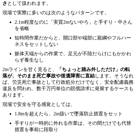
さ
として扱われます。
現場で実際に多いのは次のようなパターンです。
2.1m程度なのに「実質2mないやろ」と手すり・中さん
を省略
短時間作業だからと、開口部や端部に親綱やフルハー
ネスをセットしない
躯体天端からの作業で、足元が不陸だらけにもかかわ
らず養生なし
2mラインを甘く見ると、
「ちょっと踏み外しただけ」の転
落が、そのまま死亡事故や後遺障害に直結
します。そうなれ
ば、労災死亡事故として行政処分だけでなく、安全配慮義務
違反を問われ、数千万円単位の賠償請求に発展するケースも
あります。
現場で安全を守る感覚としては、
1.8mを超えたら、2m扱いで墜落防止措置をセット
手すりが一時的に外れる作業は、その間だけでも代替
措置を事前に段取り