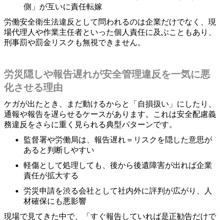
側」が互いに責任転嫁
労働安全衛生法違反として問われるのは企業だけでなく、現
場代理人や作業主任者といった個人責任に及ぶこともあり、
刑事罰や罰金リスクも無視できません。
労災隠しや報告遅れが安全管理違反を一気に悪
化させる理由
ケガが出たとき、まだ動けるからと「自損扱い」にしたり、
通報や報告を遅らせるケースがあります。これは安全配慮義
務違反をさらに重く見られる典型パターンです。
監督署や労働局は、報告遅れ＝リスクを隠した意思が
あると判断しやすい
軽傷として処理しても、後から後遺障害が出れば企業
責任が拡大する
労災申請を渋る会社として社内外に評判が広がり、人
材確保にも悪影響
現場で見てきた中で、「すぐ報告していれば是正勧告だけで