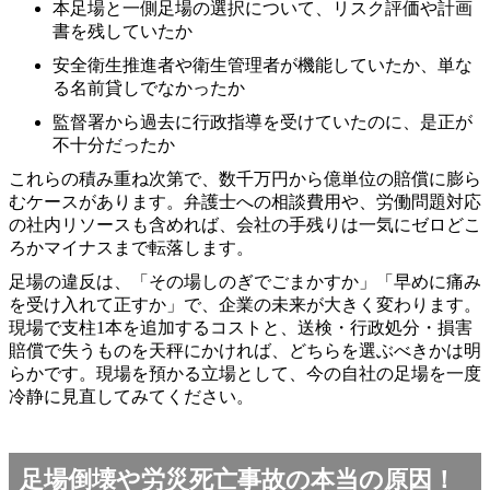
本足場と一側足場の選択について、リスク評価や計画
書を残していたか
安全衛生推進者や衛生管理者が機能していたか、単な
る名前貸しでなかったか
監督署から過去に行政指導を受けていたのに、是正が
不十分だったか
これらの積み重ね次第で、数千万円から億単位の賠償に膨ら
むケースがあります。弁護士への相談費用や、労働問題対応
の社内リソースも含めれば、会社の手残りは一気にゼロどこ
ろかマイナスまで転落します。
足場の違反は、「その場しのぎでごまかすか」「早めに痛み
を受け入れて正すか」で、企業の未来が大きく変わります。
現場で支柱1本を追加するコストと、送検・行政処分・損害
賠償で失うものを天秤にかければ、どちらを選ぶべきかは明
らかです。現場を預かる立場として、今の自社の足場を一度
冷静に見直してみてください。
足場倒壊や労災死亡事故の本当の原因！