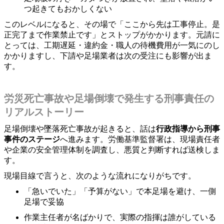
つ起きてもおかしくない
このレベルになると、その場で「ここから先は工事停止。是
正完了まで作業禁止です」とストップがかかります。元請に
とっては、工期遅延・違約金・職人の待機費用が一気にのし
かかりますし、下請や足場業者は次の受注にも影響が出ま
す。
労災死亡事故や足場倒壊で発生する刑事責任の
リアルストーリー
足場倒壊や墜落死亡事故が起きると、話は
行政指導から刑事
事件のステージ
へ進みます。労働基準監督署は、現場責任者
や企業の安全管理体制を調査し、悪質と判断すれば送検しま
す。
現場目線で言うと、次のような流れになりがちです。
「急いでいた」「予算がない」で本足場を避け、一側
足場で妥協
作業主任者が名ばかりで、実際の指揮は誰がしている