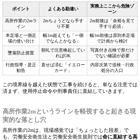
実務上ここから危険ゾ
ポイント
よくある勘違い
ーン
高所作業の2mラ
2mちょうどなら手す
2m前後は「余裕を見て
イン
り不要
手すり必須」
本足場と一側足
幅1m超えても「一側
幅1m前後は原則本足場
場の使い分け
でなんとかなる」
で計画から検討
朝礼で注意喚起してい
写真付き点検で形だけ
墜落防止措置
ればOK
でない確認が必要
行政指導・是正
直せば済む「イエロー
内容次第で送検・行政
勧告
カード」
処分の入口
この境界線を越えた状態で工事を続けると、単なる注意では
済まず、使用停止命令や刑事責任に直結していきます。
高所作業2mというラインを軽視すると起きる現
実的な落とし穴
高所作業の2mは、現場感覚では「ちょっとした段差」で
も、労働安全衛生法と労働安全衛生規則では
命に直結する高