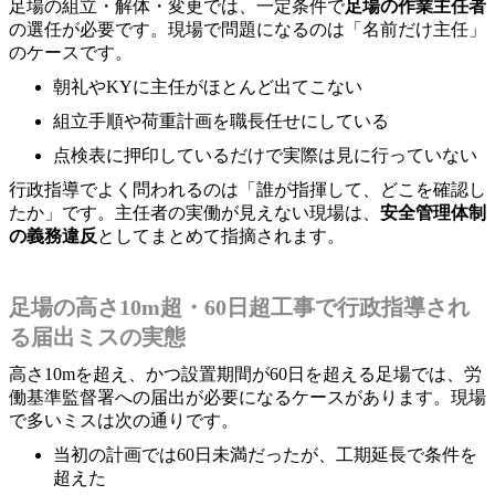
足場の組立・解体・変更では、一定条件で
足場の作業主任者
の選任が必要です。現場で問題になるのは「名前だけ主任」
のケースです。
朝礼やKYに主任がほとんど出てこない
組立手順や荷重計画を職長任せにしている
点検表に押印しているだけで実際は見に行っていない
行政指導でよく問われるのは「誰が指揮して、どこを確認し
たか」です。主任者の実働が見えない現場は、
安全管理体制
の義務違反
としてまとめて指摘されます。
足場の高さ10m超・60日超工事で行政指導され
る届出ミスの実態
高さ10mを超え、かつ設置期間が60日を超える足場では、労
働基準監督署への届出が必要になるケースがあります。現場
で多いミスは次の通りです。
当初の計画では60日未満だったが、工期延長で条件を
超えた