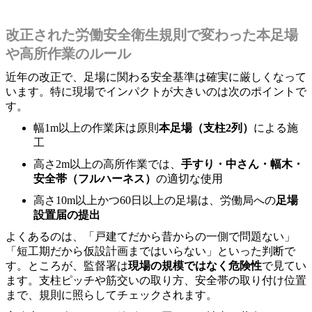
改正された労働安全衛生規則で変わった本足場
や高所作業のルール
近年の改正で、足場に関わる安全基準は確実に厳しくなって
います。特に現場でインパクトが大きいのは次のポイントで
す。
幅1m以上の作業床は原則
本足場（支柱2列）
による施
工
高さ2m以上の高所作業では、
手すり・中さん・幅木・
安全帯（フルハーネス）
の適切な使用
高さ10m以上かつ60日以上の足場は、労働局への
足場
設置届の提出
よくあるのは、「戸建てだから昔からの一側で問題ない」
「短工期だから仮設計画まではいらない」といった判断で
す。ところが、監督署は
現場の規模ではなく危険性
で見てい
ます。支柱ピッチや筋交いの取り方、安全帯の取り付け位置
まで、規則に照らしてチェックされます。