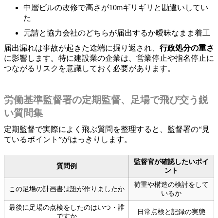
中層ビルの改修で高さが10mギリギリと勘違いしてい
た
元請と協力会社のどちらが届出するか曖昧なまま着工
届出漏れは事故が起きた途端に掘り返され、
行政処分の重さ
に影響します。特に建設業の企業は、営業停止や指名停止に
つながるリスクを意識しておく必要があります。
労働基準監督署の定期監督、足場で飛び交う鋭
い質問集
定期監督で実際によく飛ぶ質問を整理すると、監督署の“見
ているポイント”がはっきりします。
監督官が確認したいポイ
質問例
ント
荷重や構造の検討をして
この足場の計画書は誰が作りましたか
いるか
最後に足場の点検をしたのはいつ・誰
日常点検と記録の実態
ですか