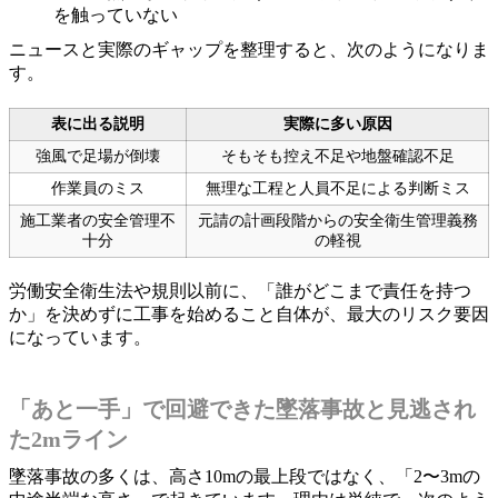
を触っていない
ニュースと実際のギャップを整理すると、次のようになりま
す。
表に出る説明
実際に多い原因
強風で足場が倒壊
そもそも控え不足や地盤確認不足
作業員のミス
無理な工程と人員不足による判断ミス
施工業者の安全管理不
元請の計画段階からの安全衛生管理義務
十分
の軽視
労働安全衛生法や規則以前に、「誰がどこまで責任を持つ
か」を決めずに工事を始めること自体が、最大のリスク要因
になっています。
「あと一手」で回避できた墜落事故と見逃され
た2mライン
墜落事故の多くは、高さ10mの最上段ではなく、「2〜3mの