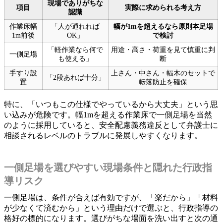
現場でありがちな
項目
実際に求められる考え方
認識
作業床幅
「人が通れれば
幅が1mを超えるなら原則本足場
1m前後
OK」
で検討
「軽作業なら何で
用途・高さ・荷重を見て慎重に判
一側足場
も使える」
断
手すり設
上さん・中さん・幅木のセットで
「2段あれば十分」
置
転落防止を確保
特に、「いつもこの仕様でやっているから大丈夫」という思
い込みが危険です。幅1mを超える作業床で一側足場を当然
のように採用していると、安全配慮義務違反として弁護士に
相談されるレベルのトラブルに発展しやすくなります。
一側足場を選びやすい現場条件と隠れた行政指
導リスク
一側足場は、条件が合えば有効ですが、「楽だから」「材料
が少なくて済むから」という理由だけで選ぶと、行政指導の
格好の標的になります。選びがちな場面を洗い出すと次の通