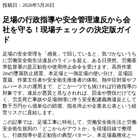
投稿日：2026年5月26日
足場の行政指導や安全管理違反から会
社を守る！現場チェックの決定版ガイ
ド
足場の安全管理を「感覚」で回していると、気づかないうち
に労働安全衛生法違反のラインを超え、ある日突然、労働基
準監督署の是正勧告や使用停止命令を受けます。高所作業
2mの墜落防止措置、本足場と一側足場の使い分け、足場設
置届、作業主任者や安全衛生推進者の体制、熱中症対策やフ
ルハーネスの運用まで、どこか一つでも抜ければ行政指導の
対象です。違反が悪質と見なされれば、罰金や懲役だけでな
く、労災死亡事故や足場倒壊に伴う安全配慮義務違反として
数千万円から億単位の賠償、指名停止や企業名公表という経
営リスクに直結します。
この記事では、足場工事に特化して、労働安全衛生法と労働
安全衛生規則の「どこからがアウトか」を現場目線で整理
し、行政指導や是正勧告の典型パターン、本足場義務化と一