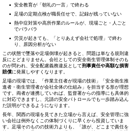
安全教育が「朝礼の一言」で終わる
足場の定期点検が職長任せで、記録が残っていない
熱中症対策や高所作業のルールが、現場ごと・人ごと
でバラバラ
労災が起きても、「とりあえず会社で処理」で終わ
り、原因分析がない
この状態で墜落や足場倒壊が起きると、問題は単なる規則違
反にとどまりません。会社としての安全衛生管理体制そのも
のが問われ、安全配慮義務違反として
刑事責任や高額な損害
賠償
に発展しやすくなります。
足場の現場では、「作業主任者が現場の技術」「安全衛生推
進者・衛生管理者が会社全体の仕組み」を担当する形が理想
です。両者が連携していれば、監督署からの指導にも具体的
に対応できますし、元請の安全パトロールでも一歩踏み込ん
だ説明ができるようになります。
長年、関西の現場を見てきた立場から言えば、安全管理に強
い会社は例外なくこの体制づくりに早くから投資していま
す。足場そのものの技術力よりも、「誰が、どこまで責任を