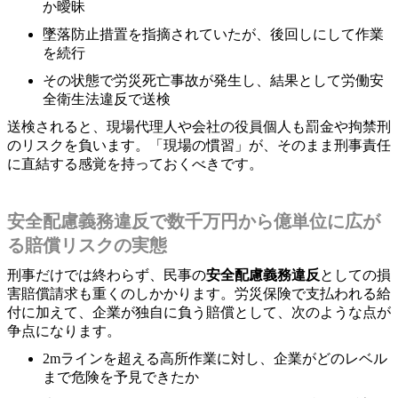
か曖昧
墜落防止措置を指摘されていたが、後回しにして作業
を続行
その状態で労災死亡事故が発生し、結果として労働安
全衛生法違反で送検
送検されると、現場代理人や会社の役員個人も罰金や拘禁刑
のリスクを負います。「現場の慣習」が、そのまま刑事責任
に直結する感覚を持っておくべきです。
安全配慮義務違反で数千万円から億単位に広が
る賠償リスクの実態
刑事だけでは終わらず、民事の
安全配慮義務違反
としての損
害賠償請求も重くのしかかります。労災保険で支払われる給
付に加えて、企業が独自に負う賠償として、次のような点が
争点になります。
2mラインを超える高所作業に対し、企業がどのレベル
まで危険を予見できたか