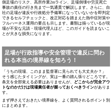
側足場のリスク、高所作業2mライン、足場倒壊や労災死亡
事故の責任の行き先まで一気通貫で解説します。さらに、自
社の足場が違反や行政処分予備軍になっていないかを即判定
できるセルフチェックと、改正対応を踏まえた熱中症対策や
フルハーネス運用の要点も示します。書類は揃っているが現
場が不安な元請・現場代理人ほど、このガイドを読まないこ
とが大きな損失になります。
足場が行政指導や安全管理で違反に問わ
れる本当の境界線を知ろう！
「うちの現場、このまま監督署に見られても大丈夫か？」
そう感じたタイミングが、実は一番の踏ん張りどころです。
条文を全部覚える必要はありませんが、
どこからが完全アウ
トなのかだけは現場責任者が握っておくべきライン
がありま
す。
まず押さえておきたい境界線を、よく質問されるポイント別
にまとめます。