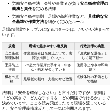
労働安全衛生法：会社や事業者が負う
安全衛生管理の
義務と責任
を定める法律
労働安全衛生規則：足場や高所作業など、
具体的な安
全基準や作業方法
を細かく定めたルール
足場の現場でトラブルになるパターンは、だいたい決まって
います。
規定
現場で起きやすい違反例
行政指導の典型
安全衛生
作業主任者は名簿上だけで、実
「形式的な選任」と
管理体制
際は指揮していない
して是正勧告
墜落防止
2m超の作業床に手すり・中さ
使用停止命令や即時
措置
ん・幅木が欠けている
是正
機材の点
点検体制の不備とし
足場板の割れ・支柱のサビ放置
検
て指摘
法律は「安全を確保しなさい」と言うだけですが、規則は
「どの高さで、どんな手すりを、どの間隔で付けるか」まで
決めています。ここを読み飛ばしたまま現場を流している
と、安全管理義務違反として一気に包囲されます。