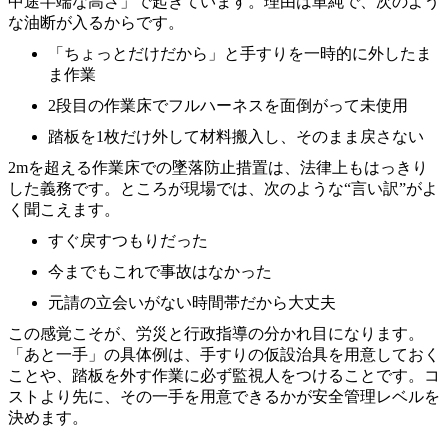
中途半端な高さ」で起きています。理由は単純で、次のよう
な油断が入るからです。
「ちょっとだけだから」と手すりを一時的に外したま
ま作業
2段目の作業床でフルハーネスを面倒がって未使用
踏板を1枚だけ外して材料搬入し、そのまま戻さない
2mを超える作業床での墜落防止措置は、法律上もはっきり
した義務です。ところが現場では、次のような“言い訳”がよ
く聞こえます。
すぐ戻すつもりだった
今までもこれで事故はなかった
元請の立会いがない時間帯だから大丈夫
この感覚こそが、労災と行政指導の分かれ目になります。
「あと一手」の具体例は、手すりの仮設治具を用意しておく
ことや、踏板を外す作業に必ず監視人をつけることです。コ
ストより先に、その一手を用意できるかが安全管理レベルを
決めます。