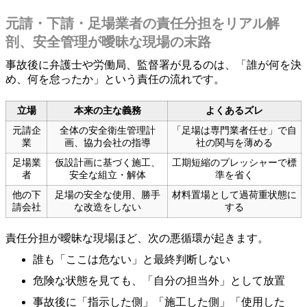
元請・下請・足場業者の責任分担をリアル解
剖、安全管理が曖昧な現場の末路
事故後に弁護士や労働局、監督署が見るのは、「誰が何を決
め、何を怠ったか」という責任の流れです。
立場
本来の主な義務
よくあるズレ
元請企
全体の安全衛生管理計
「足場は専門業者任せ」で自
業
画、協力会社の指導
社の関与を薄める
足場業
仮設計画に基づく施工、
工期短縮のプレッシャーで標
者
安全な組立・解体
準を省く
他の下
足場の安全な使用、勝手
材料置場として過荷重状態に
請会社
な改造をしない
する
責任分担が曖昧な現場ほど、次の悪循環が起きます。
誰も「ここは危ない」と最終判断しない
危険な状態を見ても、「自分の担当外」として放置
事故後に「指示した側」「施工した側」「使用した