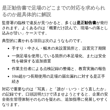
是正勧告書で足場のどこまでの対応を求められ
るのか超具体的に解説
監督署の臨検で違反が見つかると、多くは
是正勧告書
が発行
されます。よくあるのは「概要だけ読んで、現場への落とし
込みが甘い」ケースです。
典型的に書かれる項目は次のようなものです。
手すり・中さん・幅木の未設置箇所と、設置完了期限
一側足場を使用している箇所の本足場化、または安全
性を確保する追加措置
作業主任者による点検記録の整備と、教育実施の報告
10m超かつ長期使用の足場の届出漏れに対する是正手
続き
対応で重要なのは「写真」と「誰が・いつ・どう直したか」
の記録です。口頭説明だけで済ませようとすると、企業の安
全衛生管理体制そのものを疑われ、追加指導に発展しやすく
なります。